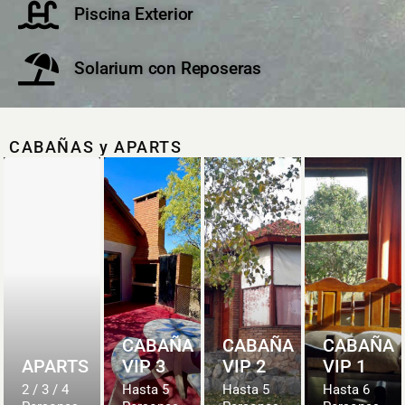
Piscina Exterior
Solarium con Reposeras
CABAÑAS y APARTS
CABAÑA
CABAÑA
CABAÑA
APARTS
VIP 3
VIP 2
VIP 1
2 / 3 / 4
Hasta 5
Hasta 5
Hasta 6