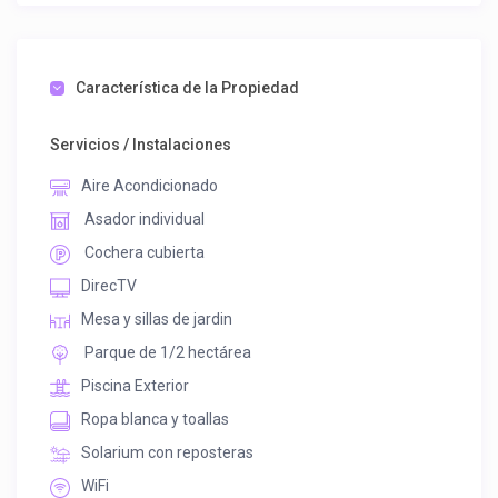
* Aire Acondicionado frío/calor
* Calefacción
* Ventilador de techo en todos los ambientes
Característica de la Propiedad
* Baño antebaño con bañadera
* Estufa tiro balanceado . Salamandra
* 2 Dormitorios . Sommiers en las habitaciones
Servicios / Instalaciones
Aire Acondicionado
Asador individual
Cochera cubierta
DirecTV
Mesa y sillas de jardin
Parque de 1/2 hectárea
Piscina Exterior
Ropa blanca y toallas
Solarium con reposteras
WiFi