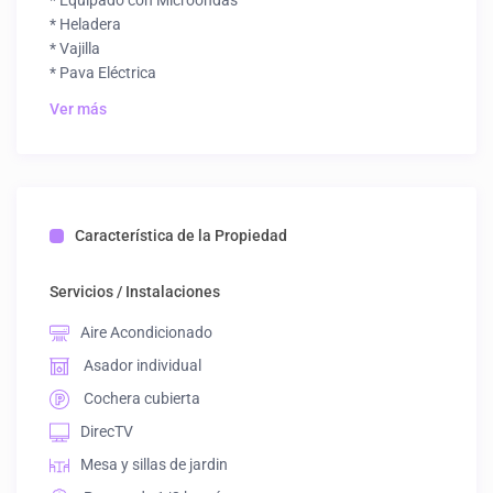
* Equipado con Microondas
* Heladera
* Vajilla
* Pava Eléctrica
* Anafe eléctrico
Ver más
* Sommiers
* Aire Acondicionado Frio / Calor
* Calefacción
* Baño Completo
* Amplio Balcón con 2 sillones
Característica de la Propiedad
* Mesa y sillas.
Servicios / Instalaciones
Aire Acondicionado
Asador individual
Cochera cubierta
DirecTV
Mesa y sillas de jardin