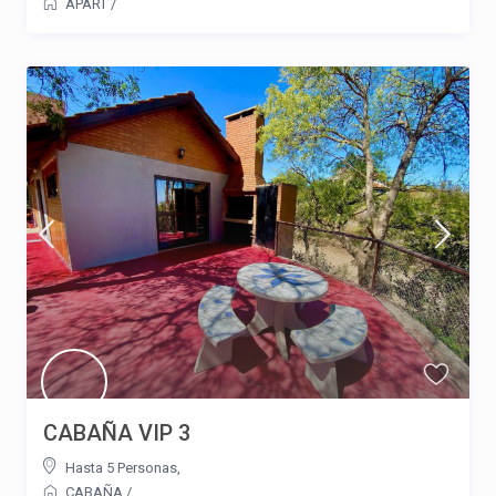
APART
/
CABAÑA VIP 3
Hasta 5 Personas
,
CABAÑA
/